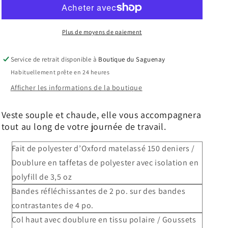
Doublée
Doublée
de
de
réfrigération
réfrigération
HAUTE
HAUTE
Plus de moyens de paiement
VISIBILITÉ
VISIBILITÉ
Service de retrait disponible à
Boutique du Saguenay
Habituellement prête en 24 heures
Afficher les informations de la boutique
Veste souple et chaude, elle vous accompagnera
tout au long de votre journée de travail.
Fait de polyester d’Oxford matelassé 150 deniers /
Doublure en taffetas de polyester avec isolation en
polyfill de 3,5 oz
Bandes réfléchissantes de 2 po. sur des bandes
contrastantes de 4 po.
Col haut avec doublure en tissu polaire / Goussets