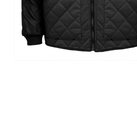
Ouvrir
le
média
1
dans
une
fenêtre
modale