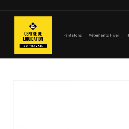
et
passer
au
contenu
Pantalons
Vêtements Hiver
H
Passer aux
informations
produits