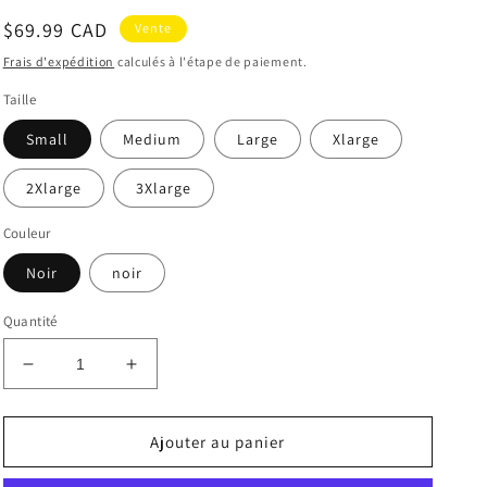
Prix
$69.99 CAD
Vente
soldé
Frais d'expédition
calculés à l'étape de paiement.
Taille
Small
Medium
Large
Xlarge
2Xlarge
3Xlarge
Couleur
Noir
noir
Quantité
Réduire
Augmenter
la
la
quantité
quantité
de
de
Ajouter au panier
Veste
Veste