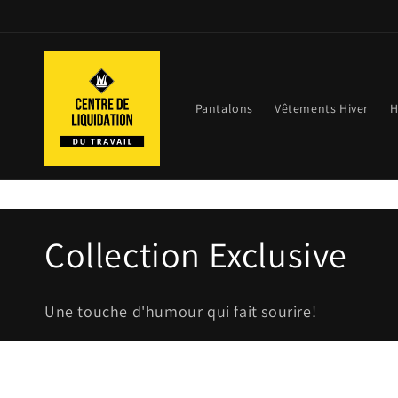
et
passer
au
contenu
Pantalons
Vêtements Hiver
H
C
Collection Exclusive
o
Une touche d'humour qui fait sourire!
l
l